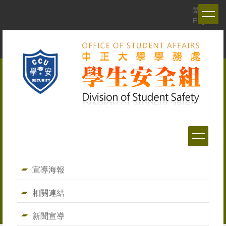
跳
繁體
到
English
主
要
內
容
區
:::
宣導海報
相關連結
新聞宣導