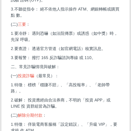
3.不聽從指令： 絕不依他人指示操作 ATM、網銀轉帳或購買
點 數。
(二)
三要
：
1.要冷靜： 遇到恐嚇（如法院傳票）或誘惑（如中獎）時，
先深 呼吸。
2.要查證： 透過官方管道（如官網電話）核實訊息。
3.要報警： 撥打 165 反詐騙諮詢專線 或 110。
二、常見詐騙情境與破解：
(一)
投資詐騙
（最常見）：
1.特徵： 標榜「穩賺不賠」、「高投報率」、「老師帶
路」。
2.破解： 投資應經由合法券商，不明的「投資 APP」或
LINE 投 資群組皆為詐騙。
(二)
解除分期付款
：
1.特徵： 佯裝電商客服稱「設定錯誤」、「升級 VIP」，要
求操 作 ATM。