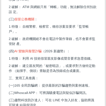
2.破解： ATM 與網銀只有「轉帳」功能，無法解除任何扣款
設 定。
(三)
假冒公務機關
：
1.特徵： 自稱警察、檢察官，稱你涉案並要求「監管帳
戶」。
2.破解： 政府機關絕不會在電話中製作筆錄，也不會要求監
管財 產。
(四)
AI 變臉與擬聲詐騙
（2026 新趨勢）：
1.特徵： 利用 AI 技術假冒親友影像或聲音要求急需借錢。
2.破解： 建立親友間的「秘密暗語」，或要求對方做特定動
作 （如揮手、側頭）查驗是否為預錄或合成畫面。
三、實用工具推薦：
(一)165 全民防騙網： 提供最新的詐騙趨勢與案例速報。
(二)Whoscall APP： 可辨識騷擾電話與疑似詐騙簡訊。
(三)趨勢科技防詐達人： 可在 LINE 中加入好友，協助辨識
可疑連 結與假消息。