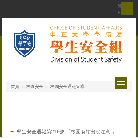
跳
繁體
到
English
主
要
內
容
區
首頁
校園安全
校園安全通報宣導
:::
學生安全通報第216號-「校園有蛇出沒注意!」