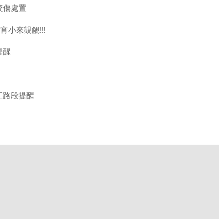
咬傷處置
小來覬覦!!!
提醒
工路段提醒