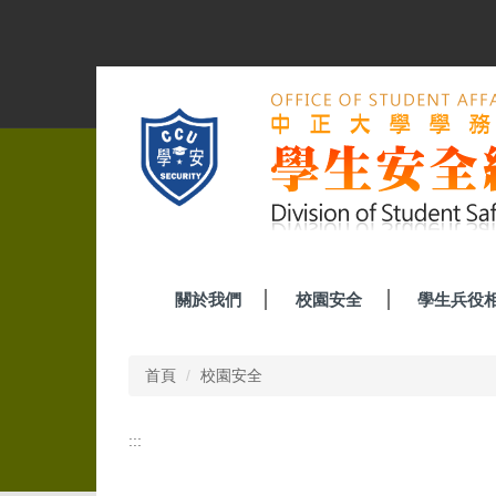
跳
到
主
要
內
容
區
關於我們
校園安全
學生兵役
首頁
校園安全
:::