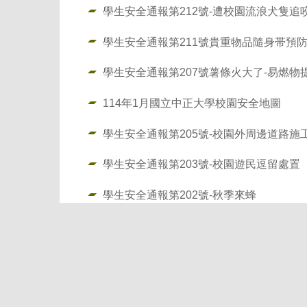
學生安全通報第212號-遭校園流浪犬隻追
學生安全通報第211號貴重物品隨身帯預防宵
學生安全通報第207號薯條火大了-易燃物
114年1月國立中正大學校園安全地圖
學生安全通報第205號-校園外周邊道路施
學生安全通報第203號-校園遊民逗留處置
學生安全通報第202號-秋季來蜂
學生安全通報第201號-跟蹤尾隨
:::
[621301] 嘉義縣民雄鄉大學路一段168號 (05)2721114