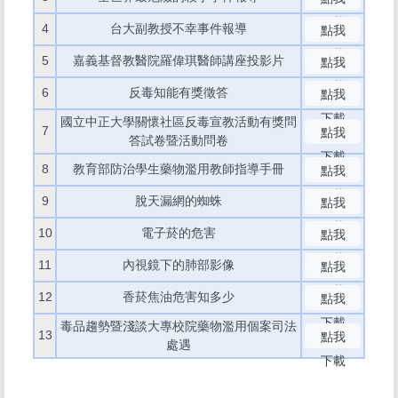
下載
4
台大副教授不幸事件報導
點我
下載
5
嘉義基督教醫院羅偉琪醫師講座投影片
點我
下載
6
反毒知能有獎徵答
點我
下載
國立中正大學關懷社區反毒宣教活動有獎問
7
點我
答試卷暨活動問卷
下載
8
教育部防治學生藥物濫用教師指導手冊
點我
下載
9
脫天漏網的蜘蛛
點我
下載
10
電子菸的危害
點我
下載
11
內視鏡下的肺部影像
點我
下載
12
香菸焦油危害知多少
點我
下載
毒品趨勢暨淺談大專校院藥物濫用個案司法
13
點我
處遇
下載