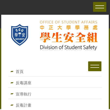
跳
繁體
到
English
主
要
內
容
區
首頁
反毒講座
宣導執行
反毒計畫