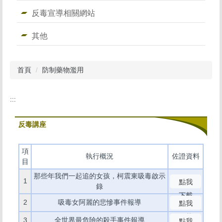
反毒宣導相關網站
其他
首頁
防制藥物濫用
:::
反毒講座
項
執行概況
佐證資料
目
那些年我們一起追的女孩，柯震東吸毒啟示
1
點我
錄
下載
2
吸毒女阿麗的悲慘事件報導
點我
下載
3
全世界最危險的殺手事件報導
點我