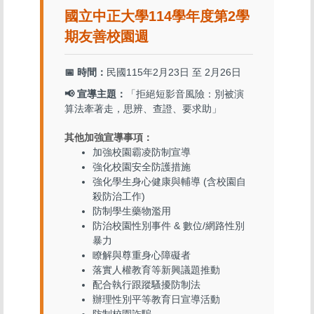
國立中正大學114學年度第2學
期友善校園週
📅 時間：
民國115年2月23日 至 2月26日
📢 宣導主題：
「拒絕短影音風險：別被演
算法牽著走，思辨、查證、要求助」
其他加強宣導事項：
加強校園霸凌防制宣導
強化校園安全防護措施
強化學生身心健康與輔導 (含校園自
殺防治工作)
防制學生藥物濫用
防治校園性別事件 & 數位/網路性別
暴力
瞭解與尊重身心障礙者
落實人權教育等新興議題推動
配合執行跟蹤騷擾防制法
辦理性別平等教育日宣導活動
防制校園詐騙