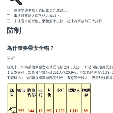
一、道路交通事故人為因素居九成以上。
二、事故以駕駛人疏失佔八成以上。
三、未注意車前狀態、酒後駕車失控、超速為事故前三大排行。
防制
為什麼要帶安全帽？
分析
就九十二年騎乘機車傷亡者其受傷部位加以統計，可發現以頭部受創
１％為最多；次為其他部位計251人佔20.9%；再次為胸腹背部致
下表所示；由於騎乘機車頭部受創死亡者超過千餘人，仍應加強宣導