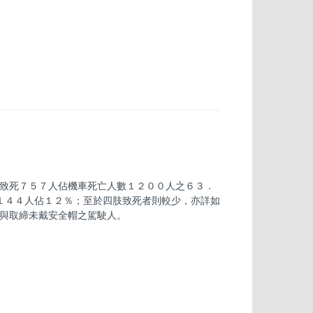
致死７５７人佔機車死亡人數１２００人之６３．
死１４４人佔１２％；至於四肢致死者則較少，亦詳如
與取締未戴安全帽之駕駛人。