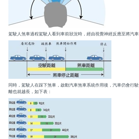
駕駛人煞車過程駕駛人看到車前狀況時，經由視覺神經反應至將汽車
同時，駕駛人在踩下煞車，啟動汽車煞車系統作用後，汽車仍會行駛
離也就越長，如下表：