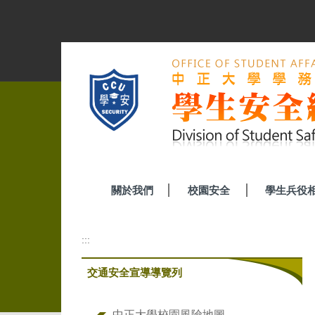
跳
到
主
要
內
容
區
關於我們
校園安全
學生兵役
:::
交通安全宣導導覽列
中正大學校園風險地圖