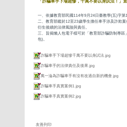
「詐騙車手下場超慘，千萬不要以身試法！」
一、依據教育部民國114年9月24日臺教學(五)字第11
二、教育部鑑於12至23歲學生擔任車手涉及詐欺
衍生後續的法律風險與責任。
三、旨揭懶人包電子檔可於「教育部詐騙防制專區」下載運
包)。
詐騙車手下場超慘千萬不要以身試法.jpg
詐騙車手的法律責任及後果.jpg
萬一淪為詐騙車手有沒有改過自新的機會.jpg
詐騙車手真實案例1.jpg
詐騙車手真實案例2.jpg
友善列印