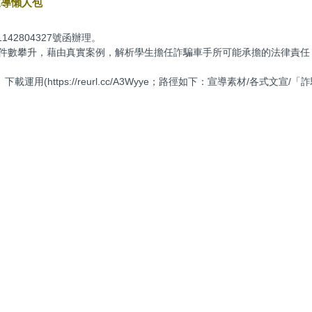
宣導懶人包
42804327號函辦理。
案件數攀升，藉由真實案例，解析學生擔任詐騙車手所可能承擔的法律責
用(https://reurl.cc/A3Wyye；路徑如下：宣導素材/各式