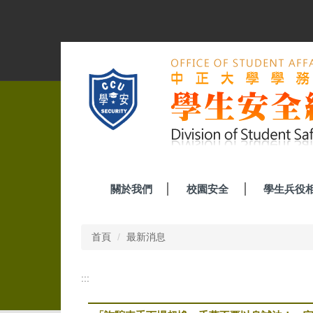
跳
到
主
要
內
容
區
關於我們
校園安全
學生兵役
首頁
最新消息
:::