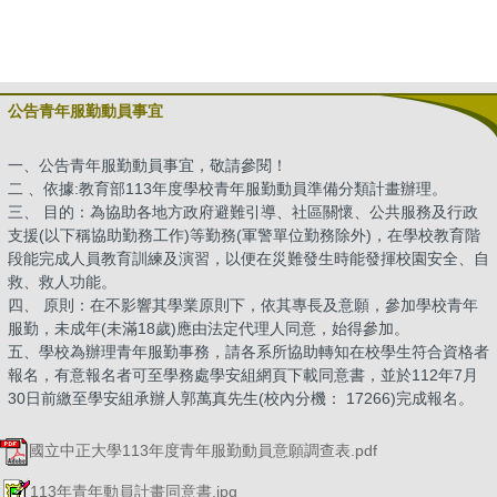
公告青年服勤動員事宜
一、公告青年服勤動員事宜，敬請參閱！
二 、依據:教育部113年度學校青年服勤動員準備分類計畫辦理。
三、 目的：為協助各地方政府避難引導、社區關懷、公共服務及行政
支援(以下稱協助勤務工作)等勤務(軍警單位勤務除外)，在學校教育階
段能完成人員教育訓練及演習，以便在災難發生時能發揮校園安全、自
救、救人功能。
四、 原則：在不影響其學業原則下，依其專長及意願，參加學校青年
服勤，未成年(未滿18歲)應由法定代理人同意，始得參加。
五、學校為辦理青年服勤事務，請各系所協助轉知在校學生符合資格者
報名，有意報名者可至學務處學安組網頁下載同意書，並於112年7月
30日前繳至學安組承辦人郭萬真先生(校內分機： 17266)完成報名。
國立中正大學113年度青年服勤動員意願調查表.pdf
113年青年動員計畫同意書.jpg