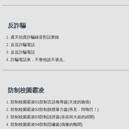
反詐騙
露天拍賣詐騙錄音對話實錄
反逗詐騙電話
反逗詐騙電話
詐騙電話來，不整他說不過去。
防制校園霸凌
防制校園霸凌01防制言語侮辱篇(天使的吻痕)
防制校園霸凌02防制肢體暴力篇(再見．阿嚕巴！)
防制校園霸凌03防制誹謗篇(蓓蓓與大叔的緋聞)
防制校園霸凌04防制恐嚇篇(偶像的醜聞)