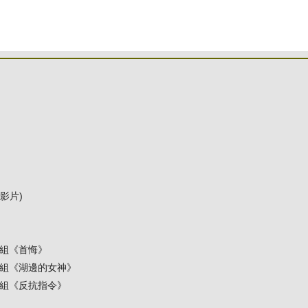
影片)
役組《首悔》
役組《湖邊的女神》
役組《反抗指令》