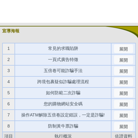
宣導海報
1
常見的求職陷阱
展開
2
一頁式廣告特徵
展開
3
五倍卷可能詐騙手法
展開
4
跨境包裹疑似詐騙處理流程
展開
5
如何防範二次詐騙
展開
6
您的購物網站安全碼
展開
7
操作ATM解除五倍卷設定錯誤，一定是詐騙!
展開
8
防制黃牛票詐騙
展開
項目
執行概況
佐證資料